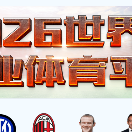
体育
下载App
公司简介
库里37岁状态下滑，勇士管理层是否该交易库