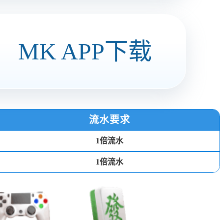
切尔西波切蒂诺下课已定，伯利能否挖角葡超
教练打造年轻阵容？
2026-07-19
22 次浏览