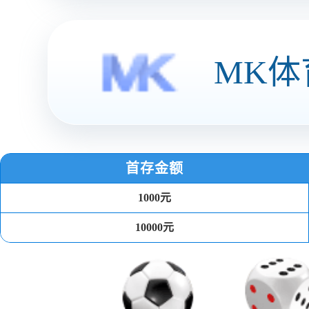
浙江队莱昂纳多禁区内被拉倒未获点球，裁判
解释合理冲撞引发热议
2026-07-20
22 次浏览