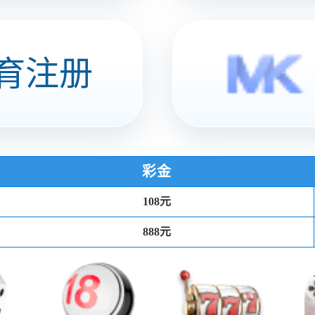
雄鹿格里芬被解雇后防守效率骤降，里弗斯接
任后更衣室掌控力遭质疑
2026-07-19
22 次浏览