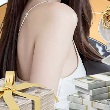
山东高速丁伟下课在即，巩晓彬回归呼声与改
革阻力并存
2026-07-29
12 次浏览