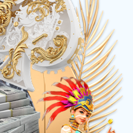
北京国安张玉宁连续三场替补，重返首发后状
态如何影响争冠？
2026-07-28
12 次浏览