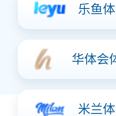
奥沙利文单赛季破百数锐减至30杆，火箭状态
下滑还是对手研究透彻？
2026-07-24
19 次浏览