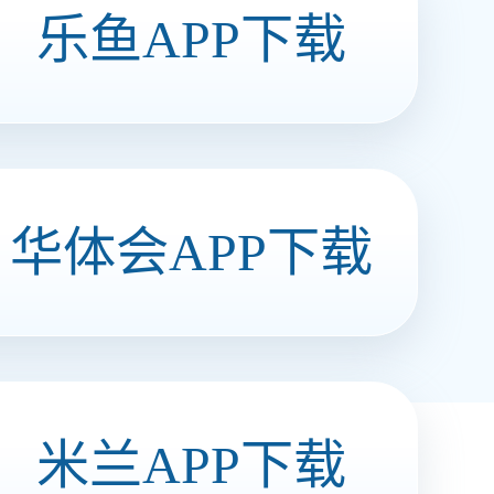
辛纳硬地赛季首战ACE球数量激增，一发进球
率提升至68%
2026-07-23
19 次浏览