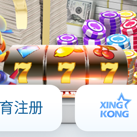
皇马欧冠14冠领跑全欧，安切洛蒂率队夺冠次
数追平红军传奇
2026-07-27
13 次浏览
爱德华兹季后赛单场50分，森林狼队史首位50
分先生